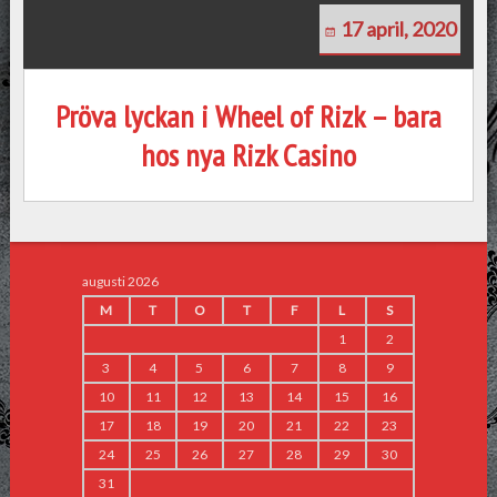
17 april, 2020
Pröva lyckan i Wheel of Rizk – bara
hos nya Rizk Casino
augusti 2026
M
T
O
T
F
L
S
1
2
3
4
5
6
7
8
9
10
11
12
13
14
15
16
17
18
19
20
21
22
23
24
25
26
27
28
29
30
31