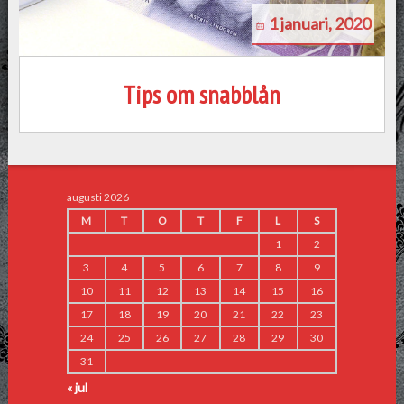
1 januari, 2020
Tips om snabblån
augusti 2026
M
T
O
T
F
L
S
1
2
3
4
5
6
7
8
9
10
11
12
13
14
15
16
17
18
19
20
21
22
23
24
25
26
27
28
29
30
31
« jul