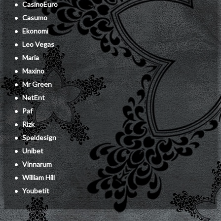
CasinoEuro
:
Casumo
Ekonomi
Leo Vegas
Maria
Maxino
Mr Green
NetEnt
Paf
Rizk
Speldesign
Unibet
Vinnarum
William Hill
Youbetit