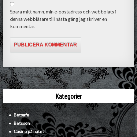
Spara mitt namn, min e-postadress och webbplats i
denna webbläsare till nästa gång jag skriver en
kommentar.
A
l
t
e
r
Kategorier
n
a
t
Betsafe
i
Betsson
v
Casino på nätet
e