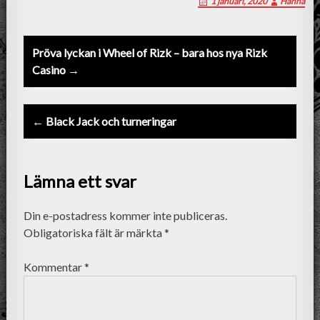
1 januari, 2020
Hanna
Post
Pröva lyckan i Wheel of Rizk – bara hos nya Rizk
navigation
Casino →
← Black Jack och turneringar
Lämna ett svar
Din e-postadress kommer inte publiceras.
Obligatoriska fält är märkta
*
Kommentar
*