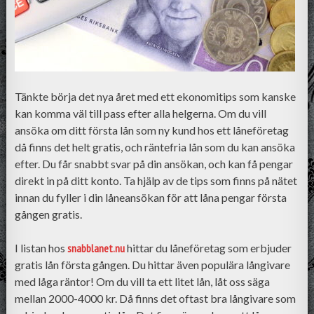
Tänkte börja det nya året med ett ekonomitips som kanske
kan komma väl till pass efter alla helgerna. Om du vill
ansöka om ditt första lån som ny kund hos ett låneföretag
då finns det helt gratis, och räntefria lån som du kan ansöka
efter. Du får snabbt svar på din ansökan, och kan få pengar
direkt in på ditt konto. Ta hjälp av de tips som finns på nätet
innan du fyller i din låneansökan för att låna pengar första
gången gratis.
I listan hos
snabblanet.nu
hittar du låneföretag som erbjuder
gratis lån första gången. Du hittar även populära långivare
med låga räntor! Om du vill ta ett litet lån, låt oss säga
mellan 2000-4000 kr. Då finns det oftast bra långivare som