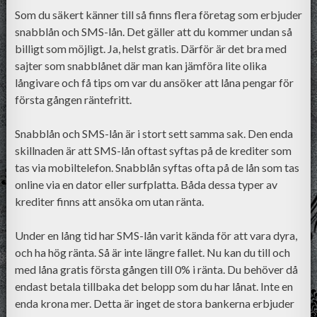
Som du säkert känner till så finns flera företag som erbjuder
snabblån och SMS-lån. Det gäller att du kommer undan så
billigt som möjligt. Ja, helst gratis. Därför är det bra med
sajter som snabblånet där man kan jämföra lite olika
långivare och få tips om var du ansöker att låna pengar för
första gången räntefritt.
Snabblån och SMS-lån är i stort sett samma sak. Den enda
skillnaden är att SMS-lån oftast syftas på de krediter som
tas via mobiltelefon. Snabblån syftas ofta på de lån som tas
online via en dator eller surfplatta. Båda dessa typer av
krediter finns att ansöka om utan ränta.
Under en lång tid har SMS-lån varit kända för att vara dyra,
och ha hög ränta. Så är inte längre fallet. Nu kan du till och
med låna gratis första gången till 0% i ränta. Du behöver då
endast betala tillbaka det belopp som du har lånat. Inte en
enda krona mer. Detta är inget de stora bankerna erbjuder